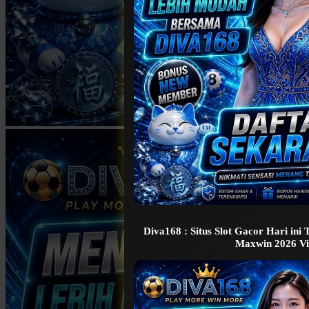
Diva168 : Situs Slot Gacor Hari in
Maxwin 2026 Vi