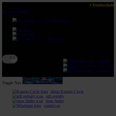
⚡ Pemberitahuan: Kesempatan besar
lewati ke Konten
download apps
download app from:
gift registry
Bahasa
ID
LOGIN
DAFTA
Contact Us
Toggle Nav
about Kanmo Circle
gift registry
store finder
contact us