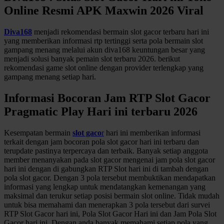
Online Resmi APK Maxwin 2026 Viral
Starbooks
Stick-O
Diva168
menjadi rekomendasi bermain slot gacor terbaru hari ini
yang memberikan informasi rtp tertinggi serta pola bermain slot
Stokke
gampang menang melalui akun diva168 keuntungan besar yang
menjadi solusi banyak pemain slot terbaru 2026. berikut
Sudocrem
rekomendasi game slot online dengan provider terlengkap yang
gampang menang setiap hari.
Sumimo
Informasi Bocoran Jam RTP Slot Gacor
Sunnylife
Pragmatic Play Hari ini terbaru 2026
Sun-Staches
Kesempatan bermain
slot gaco
r
hari ini memberikan informasi
Swimava
terkait dengan jam bocoran pola slot gacor hari ini terbaru dan
terupdate pastinya terpercaya dan terbaik. Banyak setiap anggota
T
member menanyakan pada slot gacor mengenai jam pola slot gacor
hari ini dengan di gabungkan RTP Slot hari ini di tambah dengan
Tommee Tippee
pola slot gacor. Dengan 3 pola tersebut membuktikan mendapatkan
informasi yang lengkap untuk mendatangkan kemenangan yang
Trunki
maksimal dan terukur setiap posisi bermain slot online. Tidak mudah
untuk bisa memahami dan menerapkan 3 pola tersebut dari survei
Tutti Bambini
RTP Slot Gacor hari ini, Pola Slot Gacor Hari ini dan Jam Pola Slot
Gacor hari ini. Dengan anda banyak memahami setiap pola yang