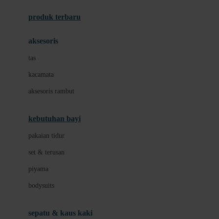
Azetabio
produk terbaru
B
aksesoris
Baabaasheepz
tas
Babiators
kacamata
Baby Dove
aksesoris rambut
Baby Jogger
Baby Rovega
kebutuhan bayi
Babybee
pakaian tidur
Banana Boat
set & terusan
Banz
piyama
Barbie
bodysuits
Beaba
Beauty Barn
sepatu & kaus kaki