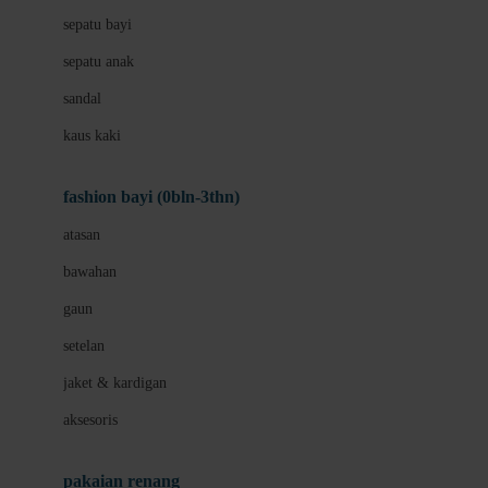
Bio Oil
sepatu bayi
Biolane
sepatu anak
Bite Fighters
sandal
Bizzi Growin
kaus kaki
Blackmores
fashion bayi (0bln-3thn)
Blooming Marvellous
atasan
Bonnels
bawahan
Bravado
gaun
Bruder
setelan
Brush Baby
jaket & kardigan
Buds Organics
aksesoris
Bugaboo
Buggygear
pakaian renang