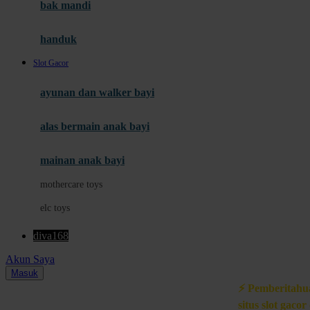
Moby
bak mandi
Momami
handuk
Mothercare
Slot Gacor
Mustela
ayunan dan walker bayi
My Buddy Tag
My K
alas bermain anak bayi
N
mainan anak bayi
Naif
mothercare toys
Nike
elc toys
Nordic Natural
diva168
Nuby
Akun Saya
Nuna
Masuk
⚡ Pemberitahuan: Jadilah pemain 
O
situs slot gacor dengan berbgai 