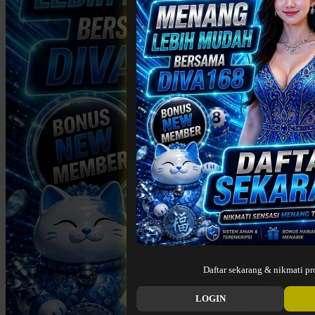
Daftar sekarang & nikmati p
LOGIN