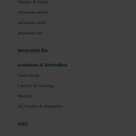
London Taxi
Shampo & Sabun
Love To Dream
perawatan rambut
perawatan mulut
M
perawatan diri
Magformers
Mama's Choice
perawatan ibu
Mamas&Papas
kesehatan & kebersihan
Mamaway
Tissue basah
Maxi Cosi
Laundry & Cleaning
Megabloks
Medical
Micro
Air Purifier & Humidifier
MiDeer
Mimi & Lula
potty
Mini Monkey