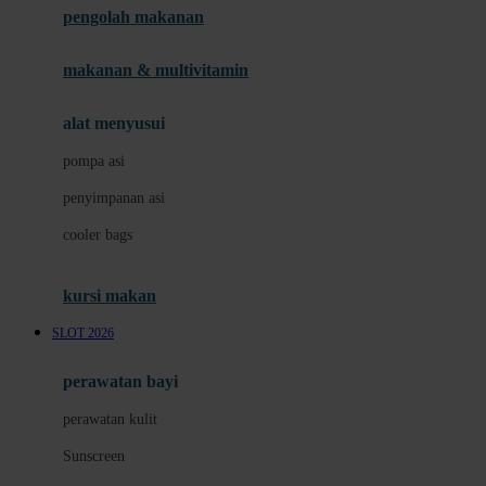
pengolah makanan
Joolz
Jujube
makanan & multivitamin
K
alat menyusui
Kiddycuts
pompa asi
Kumon
penyimpanan asi
L
cooler bags
Leapfrog
kursi makan
Leclerc
SLOT 2026
Lee Vierra
Lillebaby
perawatan bayi
Little Bird Told Me
perawatan kulit
Little Miss Janis
Sunscreen