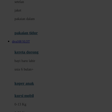
setelan
Docare
jaket
Doona
pakaian dalam
Down To Earth
Drew
pakaian tidur
Dr. Brown's
diva168 SLOT
E
kereta dorong
ELC
bayi baru lahir
Ergobaby
usia 6 bulan+
Expert Care
koper anak
Ezyroller
kursi mobil
F
0-13 Kg
Felt So Sweet