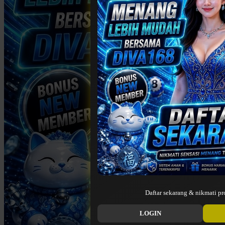
Daftar sekarang & nikmati p
LOGIN