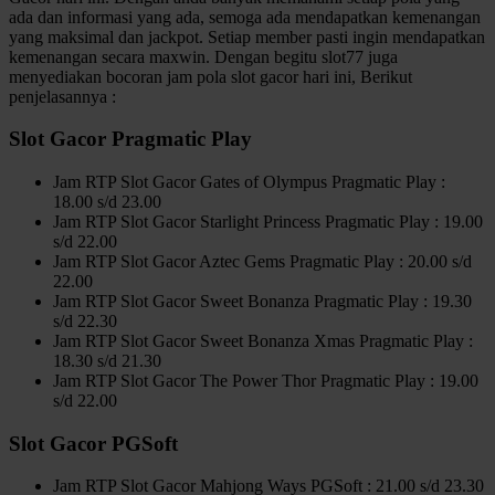
Twistshake
ada dan informasi yang ada, semoga ada mendapatkan kemenangan
yang maksimal dan jackpot. Setiap member pasti ingin mendapatkan
TY Toys
kemenangan secara maxwin. Dengan begitu slot77 juga
menyediakan bocoran jam pola slot gacor hari ini, Berikut
U
penjelasannya :
Slot Gacor Pragmatic Play
V
Jam RTP Slot Gacor Gates of Olympus Pragmatic Play :
18.00 s/d 23.00
Veja
Jam RTP Slot Gacor Starlight Princess Pragmatic Play : 19.00
s/d 22.00
Vitaflow
Jam RTP Slot Gacor Aztec Gems Pragmatic Play : 20.00 s/d
22.00
Vtech
Jam RTP Slot Gacor Sweet Bonanza Pragmatic Play : 19.30
s/d 22.30
W
Jam RTP Slot Gacor Sweet Bonanza Xmas Pragmatic Play :
18.30 s/d 21.30
Waterland
Jam RTP Slot Gacor The Power Thor Pragmatic Play : 19.00
s/d 22.00
Wellness
Slot Gacor PGSoft
X
Jam RTP Slot Gacor Mahjong Ways PGSoft : 21.00 s/d 23.30