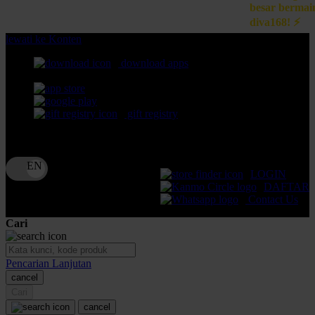
besar bermain slot online no satu d
Oh Ma Grain
diva168! ⚡
lewati ke Konten
Okiedog
download apps
P
download app from:
Peachy
gift registry
Phil & Ted's
Bahasa
Philips Avent
ID
Pigeon
LOGIN
DAFTAR
Playgro
Contact Us
Poled Global
Cari
Ponycycle
Pencarian Lanjutan
Puma
cancel
Pureats
Cari
cancel