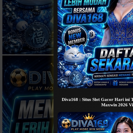
Diva168 : Situs Slot Gacor Hari in
Maxwin 2026 Vi