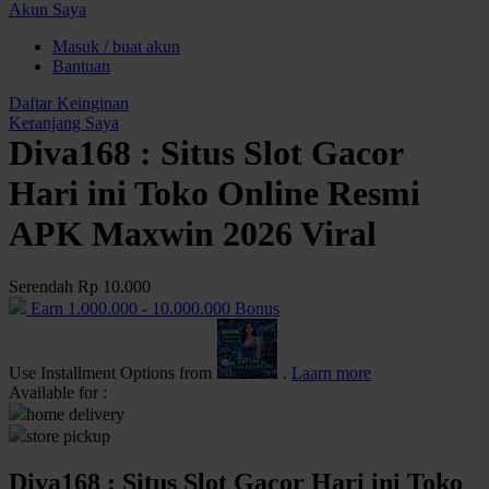
Q
Akun Saya
Masuk / buat akun
QV Baby
Bantuan
R
Daftar Keinginan
Keranjang Saya
Real Shades
Diva168 : Situs Slot Gacor
Red Castle
Hari ini Toko Online Resmi
Ribbon Madness
APK Maxwin 2026 Viral
S
Serendah
Rp 10.000
Sebamed
Earn
1.000.000
-
10.000.000
Bonus
Silver Cross
Simply Idea
Use Installment Options from
.
Laarn more
Available for :
Skip Hop
home delivery
store pickup
Spectra
Diva168 : Situs Slot Gacor Hari ini Toko
Squishmallows