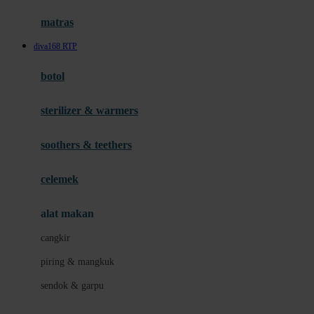
Hauck
matras
Havaianas
diva168 RTP
Hegen
botol
Hot Wheels
sterilizer & warmers
Hybrid
soothers & teethers
I
Inlacta DHA
celemek
Interlac
alat makan
Ivenet
cangkir
J
piring & mangkuk
Jack N Jill
sendok & garpu
Joie