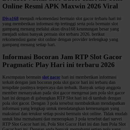
Online Resmi APK Maxwin 2026 Viral
Starbooks
Stick-O
Diva168
menjadi rekomendasi bermain slot gacor terbaru hari ini
yang memberikan informasi rtp tertinggi serta pola bermain slot
Stokke
gampang menang melalui akun diva168 keuntungan besar yang
menjadi solusi banyak pemain slot terbaru 2026. berikut
Sudocrem
rekomendasi game slot online dengan provider terlengkap yang
gampang menang setiap hari.
Sumimo
Informasi Bocoran Jam RTP Slot Gacor
Sunnylife
Pragmatic Play Hari ini terbaru 2026
Sun-Staches
Kesempatan bermain
slot gaco
r
hari ini memberikan informasi
Swimava
terkait dengan jam bocoran pola slot gacor hari ini terbaru dan
terupdate pastinya terpercaya dan terbaik. Banyak setiap anggota
T
member menanyakan pada slot gacor mengenai jam pola slot gacor
hari ini dengan di gabungkan RTP Slot hari ini di tambah dengan
Tommee Tippee
pola slot gacor. Dengan 3 pola tersebut membuktikan mendapatkan
informasi yang lengkap untuk mendatangkan kemenangan yang
Trunki
maksimal dan terukur setiap posisi bermain slot online. Tidak mudah
untuk bisa memahami dan menerapkan 3 pola tersebut dari survei
Tutti Bambini
RTP Slot Gacor hari ini, Pola Slot Gacor Hari ini dan Jam Pola Slot
Gacor hari ini. Dengan anda banyak memahami setiap pola yang