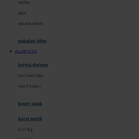
setelan
Docare
jaket
Doona
pakaian dalam
Down To Earth
Drew
pakaian tidur
Dr. Brown's
diva168 SLOT
E
kereta dorong
ELC
bayi baru lahir
Ergobaby
usia 6 bulan+
Expert Care
koper anak
Ezyroller
kursi mobil
F
0-13 Kg
Felt So Sweet