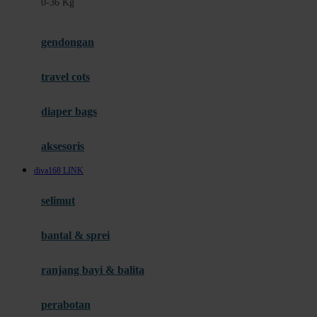
0-36 Kg
Fisher Price
Flipper
gendongan
Friends Of Sally
travel cots
G
diaper bags
Gb
Geko
aksesoris
Graco
diva168 LINK
Gund
selimut
H
bantal & sprei
Habbie
Haenim
ranjang bayi & balita
Happy Horse
perabotan
Happy Tummy