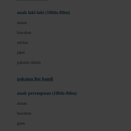
Bumkins
anak laki-laki (18bln-8thn)
C
atasan
Cetaphil
bawahan
Chicco
setelan
Childlife
jaket
Clevamama
pakaian dalam
Cocolatte
Cottonseeds
pakaian ibu hamil
Cozy N Safe
anak perempuan (18bln-8thn)
Crane
atasan
Cybex
bawahan
D
gaun
Dae Organics