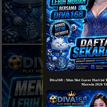
Diva168 : Situs Slot Gacor Hari in
Maxwin 2026 Vi