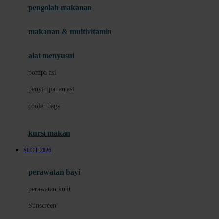
pengolah makanan
Joolz
Jujube
makanan & multivitamin
K
alat menyusui
Kiddycuts
pompa asi
Kumon
penyimpanan asi
L
cooler bags
Leapfrog
kursi makan
Leclerc
SLOT 2026
Lee Vierra
Lillebaby
perawatan bayi
Little Bird Told Me
perawatan kulit
Little Miss Janis
Sunscreen