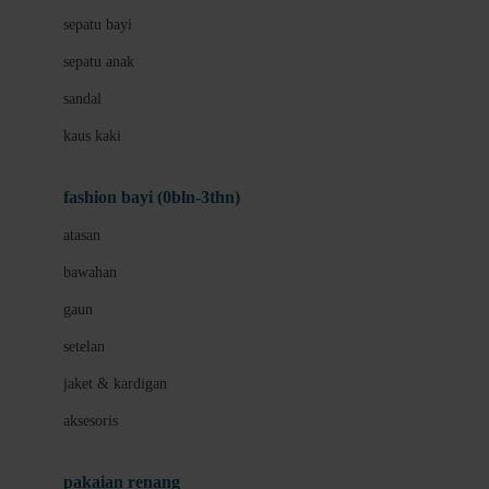
Bio Oil
sepatu bayi
Biolane
sepatu anak
Bite Fighters
sandal
Bizzi Growin
kaus kaki
Blackmores
fashion bayi (0bln-3thn)
Blooming Marvellous
atasan
Bonnels
bawahan
Bravado
gaun
Bruder
setelan
Brush Baby
jaket & kardigan
Buds Organics
aksesoris
Bugaboo
Buggygear
pakaian renang