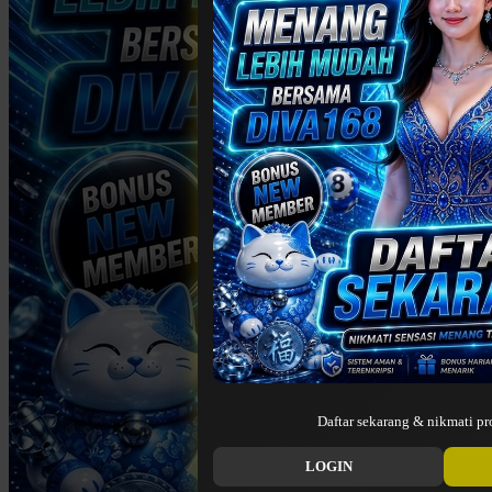
Daftar sekarang & nikmati p
LOGIN