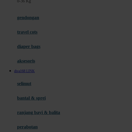
0-36 Kg
Fisher Price
Flipper
gendongan
Friends Of Sally
travel cots
G
diaper bags
Gb
Geko
aksesoris
Graco
diva168 LINK
Gund
selimut
H
bantal & sprei
Habbie
Haenim
ranjang bayi & balita
Happy Horse
perabotan
Happy Tummy