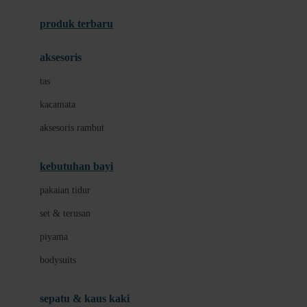
Azetabio
produk terbaru
B
aksesoris
Baabaasheepz
tas
Babiators
kacamata
Baby Dove
aksesoris rambut
Baby Jogger
Baby Rovega
kebutuhan bayi
Babybee
pakaian tidur
Banana Boat
set & terusan
Banz
piyama
Barbie
bodysuits
Beaba
Beauty Barn
sepatu & kaus kaki