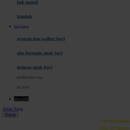
Moby
bak mandi
Momami
handuk
Mothercare
Slot Gacor
Mustela
ayunan dan walker bayi
My Buddy Tag
My K
alas bermain anak bayi
N
mainan anak bayi
Naif
mothercare toys
Nike
elc toys
Nordic Natural
diva168
Nuby
Akun Saya
Nuna
Masuk
⚡ Pemberitahuan: Jadilah pemain 
O
situs slot gacor dengan berbgai 