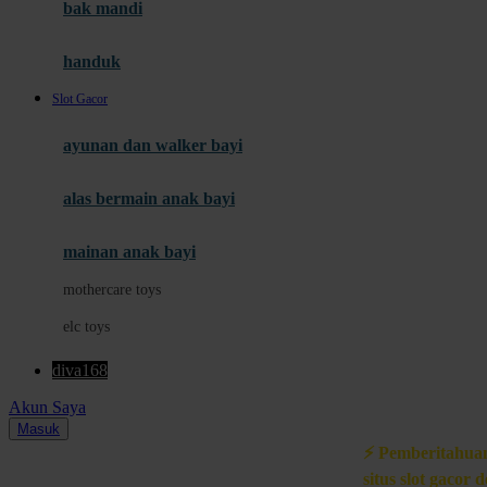
Moby
bak mandi
Momami
handuk
Mothercare
Slot Gacor
Mustela
ayunan dan walker bayi
My Buddy Tag
My K
alas bermain anak bayi
N
mainan anak bayi
Naif
mothercare toys
Nike
elc toys
Nordic Natural
diva168
Nuby
Akun Saya
Nuna
Masuk
⚡ Pemberitahuan: Jadilah pemain y
O
situs slot gacor dengan berbgai k