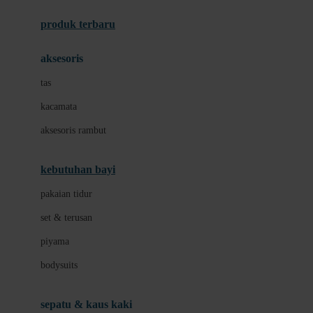
Azetabio
produk terbaru
B
aksesoris
Baabaasheepz
tas
Babiators
kacamata
Baby Dove
aksesoris rambut
Baby Jogger
Baby Rovega
kebutuhan bayi
Babybee
pakaian tidur
Banana Boat
set & terusan
Banz
piyama
Barbie
bodysuits
Beaba
Beauty Barn
sepatu & kaus kaki