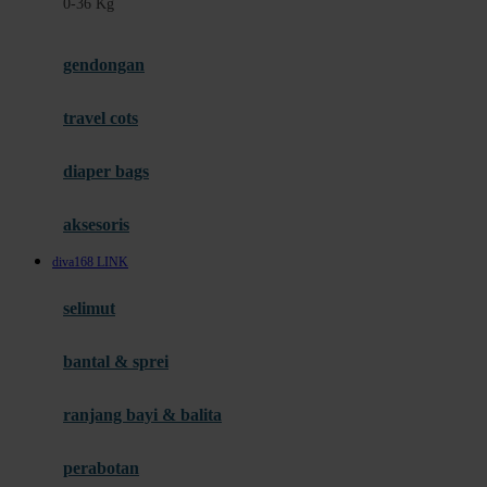
0-36 Kg
Fisher Price
Flipper
gendongan
Friends Of Sally
travel cots
G
diaper bags
Gb
Geko
aksesoris
Graco
diva168 LINK
Gund
selimut
H
bantal & sprei
Habbie
Haenim
ranjang bayi & balita
Happy Horse
perabotan
Happy Tummy