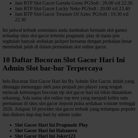
Jam RTP Slot Gacor Garuda Gems PGSoft : 20.00 s/d 22.30
Xootz
Jam RTP Slot Gacor Lucky Neko PGSoft : 20.00 s/d 23.40
Jam RTP Slot Gacor Treasure Of Aztec PGSoft : 19.30 s/d
Y
22.30
Yamatoya
Ini jadwal terbaik sementara anda dambakan bermain slot games
terhadap situs slot gacor tertentu pragmatic play di mana jam
Z
segitulah banyak sediakan jackpot bersama dengan perkalian besar
mendadak jatuh di dalam permainan slot online gacor.
Zaxy
10 Daftar Bocoran Slot Gacor Hari Ini
Zoggs
Admin Slot bar-bar Terpercaya
0-9
Info Bocoran Slot Gacor Hari Ini By Admin Slot Gacor, inilah yang
ditunggu menunggu oleh para penjudi pro player yang tengah
4Moms
melacak keterangan bocoran rtp slot gacor hari ini bikin dimainkan
sekarang. Ada nama slot online top tren yang menjadi keliru satu
59S
permainan di situs slot gacor deposit pulsa sediakan winrate tertinggi
2026. Adapun 10 provider slot gacor terbaik yang terlampau populer
dan diakses tiap-tiap hari by admin yaitu:
Slot Gacor Hari Ini Pragmatic Play
Slot Gacor Hari Ini Habanero
Slot Gacor Hari Ini Joker123