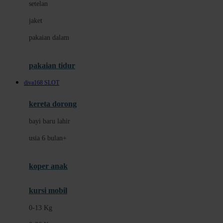
setelan
Docare
jaket
Doona
pakaian dalam
Down To Earth
Drew
pakaian tidur
Dr. Brown's
diva168 SLOT
E
kereta dorong
ELC
bayi baru lahir
Ergobaby
usia 6 bulan+
Expert Care
koper anak
Ezyroller
kursi mobil
F
0-13 Kg
Felt So Sweet