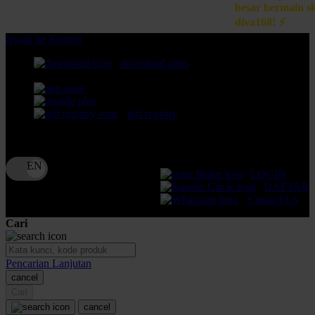
besar bermain slot online no satu di
Oh Ma Grain
diva168! ⚡
lewati ke Konten
Okiedog
download apps
P
download app from:
Peachy
gift registry
Phil & Ted's
Bahasa
Philips Avent
ID
Pigeon
LOGIN
DAFTAR
Playgro
Contact Us
Poled Global
Cari
Ponycycle
Pencarian Lanjutan
Puma
cancel
Pureats
Cari
cancel