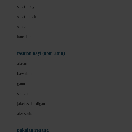
Bio Oil
sepatu bayi
Biolane
sepatu anak
Bite Fighters
sandal
Bizzi Growin
kaus kaki
Blackmores
fashion bayi (0bln-3thn)
Blooming Marvellous
atasan
Bonnels
bawahan
Bravado
gaun
Bruder
setelan
Brush Baby
jaket & kardigan
Buds Organics
aksesoris
Bugaboo
Buggygear
pakaian renang