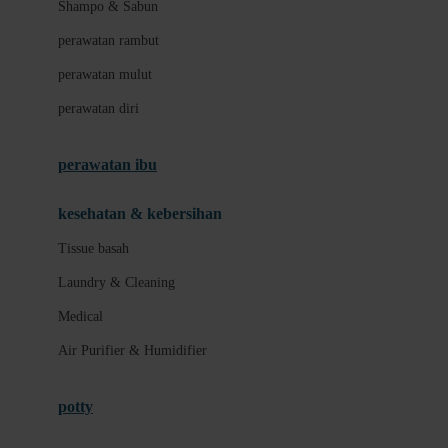
London Taxi
Shampo & Sabun
Love To Dream
perawatan rambut
perawatan mulut
M
perawatan diri
Magformers
Mama's Choice
perawatan ibu
Mamas&Papas
kesehatan & kebersihan
Mamaway
Tissue basah
Maxi Cosi
Laundry & Cleaning
Megabloks
Medical
Micro
Air Purifier & Humidifier
MiDeer
Mimi & Lula
potty
Mini Monkey