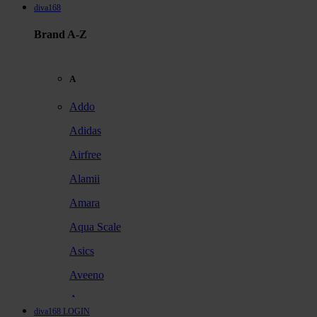
diva168
Brand A-Z
A
Addo
Adidas
Airfree
Alamii
Amara
Aqua Scale
Asics
Aveeno
Awan
diva168 LOGIN