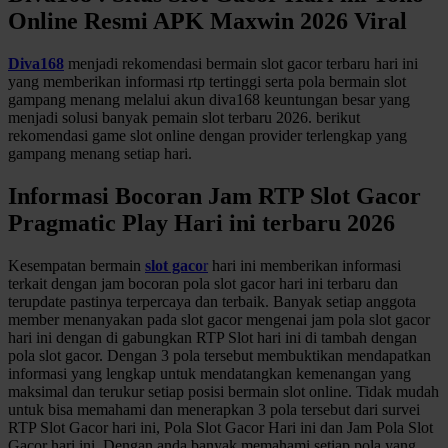
Online Resmi APK Maxwin 2026 Viral
Starbooks
Stick-O
Diva168
menjadi rekomendasi bermain slot gacor terbaru hari ini
yang memberikan informasi rtp tertinggi serta pola bermain slot
Stokke
gampang menang melalui akun diva168 keuntungan besar yang
menjadi solusi banyak pemain slot terbaru 2026. berikut
Sudocrem
rekomendasi game slot online dengan provider terlengkap yang
gampang menang setiap hari.
Sumimo
Informasi Bocoran Jam RTP Slot Gacor
Sunnylife
Pragmatic Play Hari ini terbaru 2026
Sun-Staches
Kesempatan bermain
slot gaco
r
hari ini memberikan informasi
Swimava
terkait dengan jam bocoran pola slot gacor hari ini terbaru dan
terupdate pastinya terpercaya dan terbaik. Banyak setiap anggota
T
member menanyakan pada slot gacor mengenai jam pola slot gacor
hari ini dengan di gabungkan RTP Slot hari ini di tambah dengan
Tommee Tippee
pola slot gacor. Dengan 3 pola tersebut membuktikan mendapatkan
informasi yang lengkap untuk mendatangkan kemenangan yang
Trunki
maksimal dan terukur setiap posisi bermain slot online. Tidak mudah
untuk bisa memahami dan menerapkan 3 pola tersebut dari survei
Tutti Bambini
RTP Slot Gacor hari ini, Pola Slot Gacor Hari ini dan Jam Pola Slot
Gacor hari ini. Dengan anda banyak memahami setiap pola yang