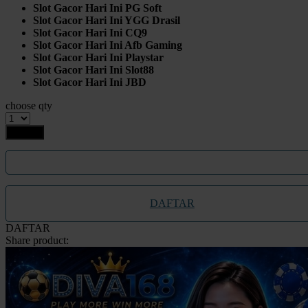
Slot Gacor Hari Ini PG Soft
Slot Gacor Hari Ini YGG Drasil
Slot Gacor Hari Ini CQ9
Slot Gacor Hari Ini Afb Gaming
Slot Gacor Hari Ini Playstar
Slot Gacor Hari Ini Slot88
Slot Gacor Hari Ini JBD
choose qty
LOGIN
DAFTAR
DAFTAR
Share product: