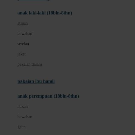
Bumkins
anak laki-laki (18bln-8thn)
C
atasan
Cetaphil
bawahan
Chicco
setelan
Childlife
jaket
Clevamama
pakaian dalam
Cocolatte
Cottonseeds
pakaian ibu hamil
Cozy N Safe
anak perempuan (18bln-8thn)
Crane
atasan
Cybex
bawahan
D
gaun
Dae Organics