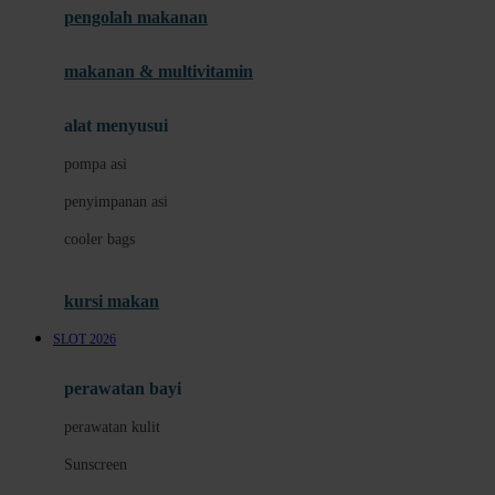
pengolah makanan
Joolz
Jujube
makanan & multivitamin
K
alat menyusui
Kiddycuts
pompa asi
Kumon
penyimpanan asi
L
cooler bags
Leapfrog
kursi makan
Leclerc
SLOT 2026
Lee Vierra
Lillebaby
perawatan bayi
Little Bird Told Me
perawatan kulit
Little Miss Janis
Sunscreen