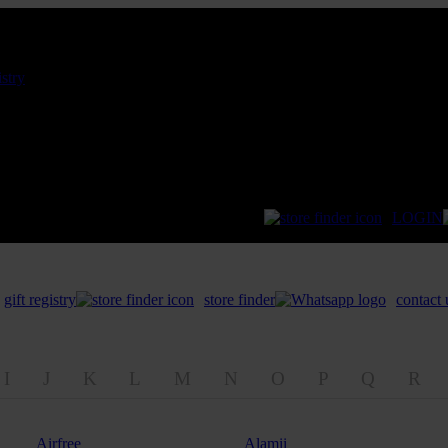
istry
LOGIN
gift registry
store finder
contact 
I
J
K
L
M
N
O
P
Q
R
Airfree
Alamii