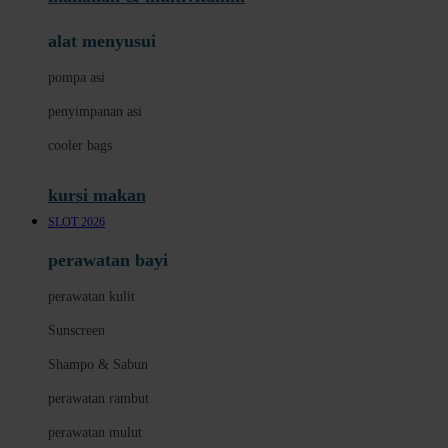
alat menyusui
pompa asi
penyimpanan asi
cooler bags
kursi makan
SLOT 2026
perawatan bayi
perawatan kulit
Sunscreen
Shampo & Sabun
perawatan rambut
perawatan mulut