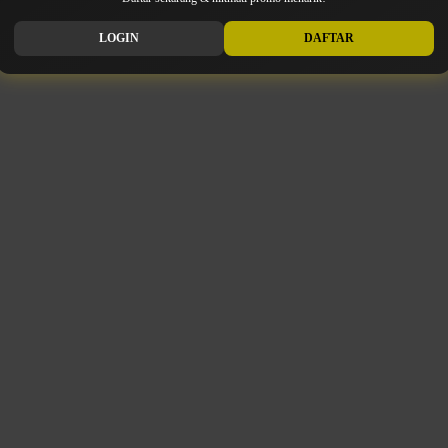
LOGIN
DAFTAR