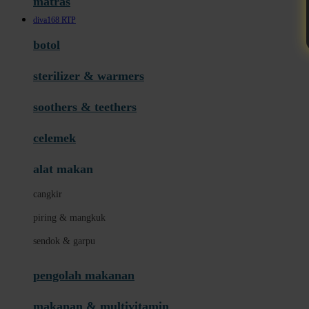
matras
diva168 RTP
botol
sterilizer & warmers
soothers & teethers
celemek
alat makan
cangkir
piring & mangkuk
sendok & garpu
pengolah makanan
makanan & multivitamin