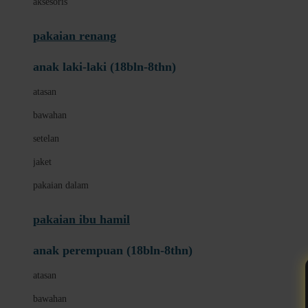
aksesoris
pakaian renang
anak laki-laki (18bln-8thn)
atasan
bawahan
setelan
jaket
pakaian dalam
pakaian ibu hamil
anak perempuan (18bln-8thn)
atasan
bawahan