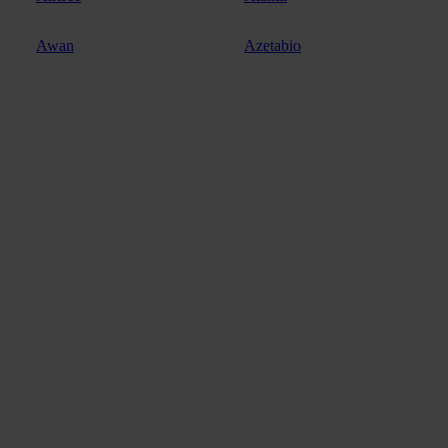
Awan
Azetabio