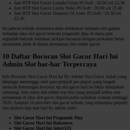
Jam RTP Slot Gacor Garuda Gems PGSoft : 20.00 s/d 22.30
Xootz
Jam RTP Slot Gacor Lucky Neko PGSoft : 20.00 s/d 23.40
Jam RTP Slot Gacor Treasure Of Aztec PGSoft : 19.30 s/d
Y
22.30
Yamatoya
Ini jadwal terbaik sementara anda dambakan bermain slot games
terhadap situs slot gacor tertentu pragmatic play di mana jam
Z
segitulah banyak sediakan jackpot bersama dengan perkalian besar
mendadak jatuh di dalam permainan slot online gacor.
Zaxy
10 Daftar Bocoran Slot Gacor Hari Ini
Zoggs
Admin Slot bar-bar Terpercaya
0-9
Info Bocoran Slot Gacor Hari Ini By Admin Slot Gacor, inilah yang
ditunggu menunggu oleh para penjudi pro player yang tengah
4Moms
melacak keterangan bocoran rtp slot gacor hari ini bikin dimainkan
sekarang. Ada nama slot online top tren yang menjadi keliru satu
59S
permainan di situs slot gacor deposit pulsa sediakan winrate tertinggi
2026. Adapun 10 provider slot gacor terbaik yang terlampau populer
dan diakses tiap-tiap hari by admin yaitu:
Slot Gacor Hari Ini Pragmatic Play
Slot Gacor Hari Ini Habanero
Slot Gacor Hari Ini Joker123