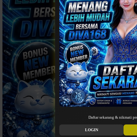
Daftar sekarang & nikmati p
LOGIN