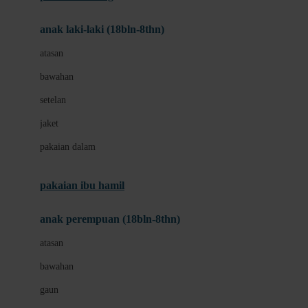
Bumkins
anak laki-laki (18bln-8thn)
C
atasan
Cetaphil
bawahan
Chicco
setelan
Childlife
jaket
Clevamama
pakaian dalam
Cocolatte
Cottonseeds
pakaian ibu hamil
Cozy N Safe
anak perempuan (18bln-8thn)
Crane
atasan
Cybex
bawahan
D
gaun
Dae Organics