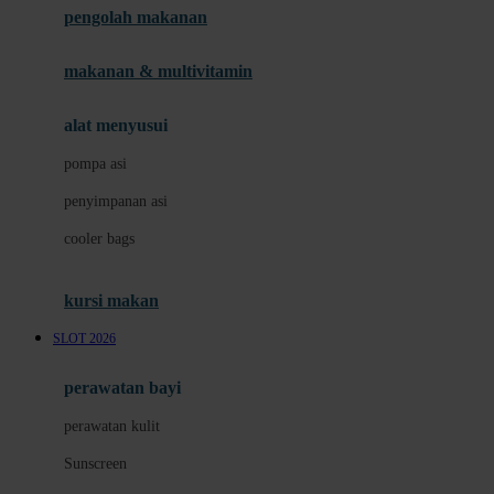
pengolah makanan
Joolz
Jujube
makanan & multivitamin
K
alat menyusui
Kiddycuts
pompa asi
Kumon
penyimpanan asi
L
cooler bags
Leapfrog
kursi makan
Leclerc
SLOT 2026
Lee Vierra
Lillebaby
perawatan bayi
Little Bird Told Me
perawatan kulit
Little Miss Janis
Sunscreen