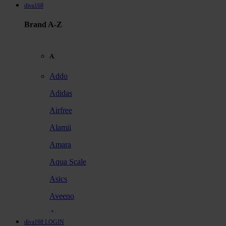
diva168
Brand A-Z
A
Addo
Adidas
Airfree
Alamii
Amara
Aqua Scale
Asics
Aveeno
Awan
diva168 LOGIN