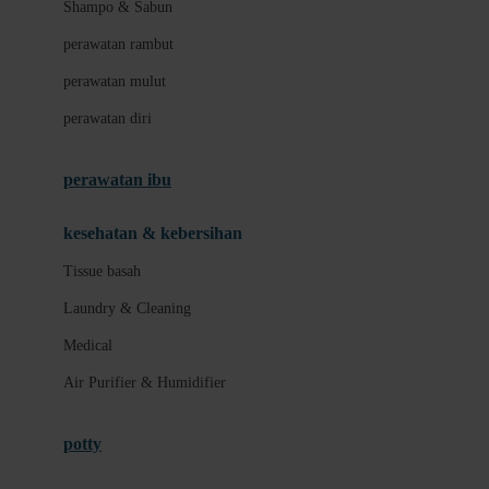
London Taxi
Shampo & Sabun
Love To Dream
perawatan rambut
perawatan mulut
M
perawatan diri
Magformers
Mama's Choice
perawatan ibu
Mamas&Papas
kesehatan & kebersihan
Mamaway
Tissue basah
Maxi Cosi
Laundry & Cleaning
Megabloks
Medical
Micro
Air Purifier & Humidifier
MiDeer
Mimi & Lula
potty
Mini Monkey