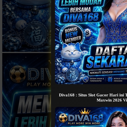
Diva168 : Situs Slot Gacor Hari in
Maxwin 2026 Vi