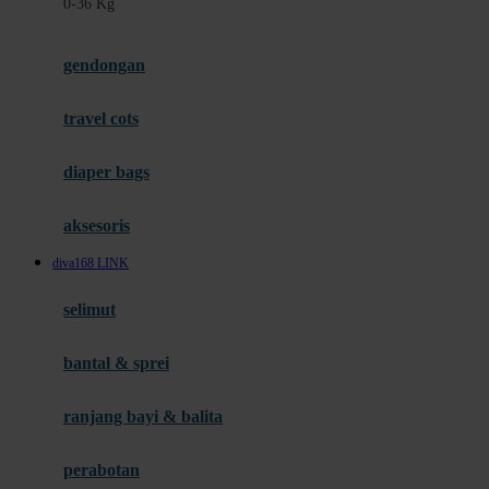
0-36 Kg
Fisher Price
Flipper
gendongan
Friends Of Sally
travel cots
G
diaper bags
Gb
Geko
aksesoris
Graco
diva168 LINK
Gund
selimut
H
bantal & sprei
Habbie
Haenim
ranjang bayi & balita
Happy Horse
perabotan
Happy Tummy