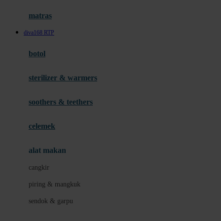
Hauck
matras
Havaianas
diva168 RTP
Hegen
botol
Hot Wheels
sterilizer & warmers
Hybrid
soothers & teethers
I
Inlacta DHA
celemek
Interlac
alat makan
Ivenet
cangkir
J
piring & mangkuk
Jack N Jill
sendok & garpu
Joie