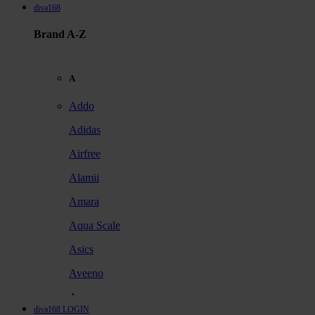
diva168
Brand A-Z
A
Addo
Adidas
Airfree
Alamii
Amara
Aqua Scale
Asics
Aveeno
Awan
diva168 LOGIN