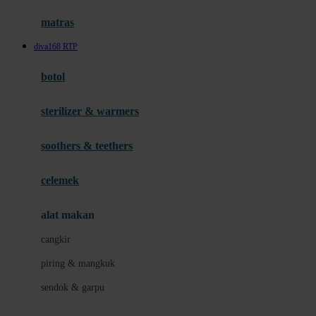
Hauck
matras
Havaianas
diva168 RTP
Hegen
botol
Hot Wheels
sterilizer & warmers
Hybrid
soothers & teethers
I
Inlacta DHA
celemek
Interlac
alat makan
Ivenet
cangkir
J
piring & mangkuk
Jack N Jill
sendok & garpu
Joie