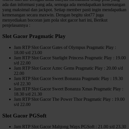
Twistshake
ada dan informasi yang ada, semoga ada mendapatkan kemenangan
yang maksimal dan jackpot. Setiap member pasti ingin mendapatkan
TY Toys
kemenangan secara maxwin. Dengan begitu slot77 juga
menyediakan bocoran jam pola slot gacor hari ini, Berikut
U
penjelasannya :
Slot Gacor Pragmatic Play
V
Jam RTP Slot Gacor Gates of Olympus Pragmatic Play :
18.00 s/d 23.00
Veja
Jam RTP Slot Gacor Starlight Princess Pragmatic Play : 19.00
s/d 22.00
Vitaflow
Jam RTP Slot Gacor Aztec Gems Pragmatic Play : 20.00 s/d
22.00
Vtech
Jam RTP Slot Gacor Sweet Bonanza Pragmatic Play : 19.30
s/d 22.30
W
Jam RTP Slot Gacor Sweet Bonanza Xmas Pragmatic Play :
18.30 s/d 21.30
Waterland
Jam RTP Slot Gacor The Power Thor Pragmatic Play : 19.00
s/d 22.00
Wellness
Slot Gacor PGSoft
X
Jam RTP Slot Gacor Mahjong Ways PGSoft : 21.00 s/d 23.30