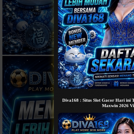
Diva168 : Situs Slot Gacor Hari in
Maxwin 2026 Vi