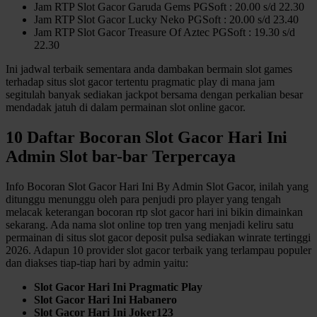
Jam RTP Slot Gacor Garuda Gems PGSoft : 20.00 s/d 22.30
Xootz
Jam RTP Slot Gacor Lucky Neko PGSoft : 20.00 s/d 23.40
Jam RTP Slot Gacor Treasure Of Aztec PGSoft : 19.30 s/d
Y
22.30
Yamatoya
Ini jadwal terbaik sementara anda dambakan bermain slot games
terhadap situs slot gacor tertentu pragmatic play di mana jam
Z
segitulah banyak sediakan jackpot bersama dengan perkalian besar
mendadak jatuh di dalam permainan slot online gacor.
Zaxy
10 Daftar Bocoran Slot Gacor Hari Ini
Zoggs
Admin Slot bar-bar Terpercaya
0-9
Info Bocoran Slot Gacor Hari Ini By Admin Slot Gacor, inilah yang
ditunggu menunggu oleh para penjudi pro player yang tengah
4Moms
melacak keterangan bocoran rtp slot gacor hari ini bikin dimainkan
sekarang. Ada nama slot online top tren yang menjadi keliru satu
59S
permainan di situs slot gacor deposit pulsa sediakan winrate tertinggi
2026. Adapun 10 provider slot gacor terbaik yang terlampau populer
dan diakses tiap-tiap hari by admin yaitu:
Slot Gacor Hari Ini Pragmatic Play
Slot Gacor Hari Ini Habanero
Slot Gacor Hari Ini Joker123