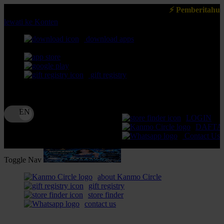
⚡ Pemberitahuan: Kesempatan besar
lewati ke Konten
download apps
download app from:
gift registry
Bahasa
ID
LOGIN
DAFTA
Contact Us
Toggle Nav
about Kanmo Circle
gift registry
store finder
contact us