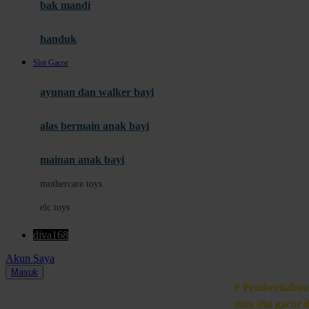
Moby
bak mandi
Momami
handuk
Mothercare
Slot Gacor
Mustela
ayunan dan walker bayi
My Buddy Tag
My K
alas bermain anak bayi
N
mainan anak bayi
Naif
mothercare toys
Nike
elc toys
Nordic Natural
diva168
Nuby
Akun Saya
Nuna
Masuk
⚡ Pemberitahuan: Jadilah pemain 
O
situs slot gacor dengan berbgai k