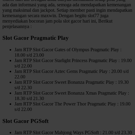
Twistshake
ada dan informasi yang ada, semoga ada mendapatkan kemenangan
yang maksimal dan jackpot. Setiap member pasti ingin mendapatkan
TY Toys
kemenangan secara maxwin. Dengan begitu slot77 juga
menyediakan bocoran jam pola slot gacor hari ini, Berikut
U
penjelasannya :
Slot Gacor Pragmatic Play
V
Jam RTP Slot Gacor Gates of Olympus Pragmatic Play :
18.00 s/d 23.00
Veja
Jam RTP Slot Gacor Starlight Princess Pragmatic Play : 19.00
s/d 22.00
Vitaflow
Jam RTP Slot Gacor Aztec Gems Pragmatic Play : 20.00 s/d
22.00
Vtech
Jam RTP Slot Gacor Sweet Bonanza Pragmatic Play : 19.30
s/d 22.30
W
Jam RTP Slot Gacor Sweet Bonanza Xmas Pragmatic Play :
18.30 s/d 21.30
Waterland
Jam RTP Slot Gacor The Power Thor Pragmatic Play : 19.00
s/d 22.00
Wellness
Slot Gacor PGSoft
X
Jam RTP Slot Gacor Mahjong Ways PGSoft : 21.00 s/d 23.30