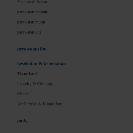
London Taxi
Shampo & Sabun
Love To Dream
perawatan rambut
perawatan mulut
M
perawatan diri
Magformers
Mama's Choice
perawatan ibu
Mamas&Papas
kesehatan & kebersihan
Mamaway
Tissue basah
Maxi Cosi
Laundry & Cleaning
Megabloks
Medical
Micro
Air Purifier & Humidifier
MiDeer
Mimi & Lula
potty
Mini Monkey