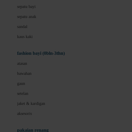
Bio Oil
sepatu bayi
Biolane
sepatu anak
Bite Fighters
sandal
Bizzi Growin
kaus kaki
Blackmores
fashion bayi (0bln-3thn)
Blooming Marvellous
atasan
Bonnels
bawahan
Bravado
gaun
Bruder
setelan
Brush Baby
jaket & kardigan
Buds Organics
aksesoris
Bugaboo
Buggygear
pakaian renang