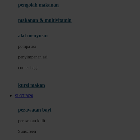
pengolah makanan
Joolz
Jujube
makanan & multivitamin
K
alat menyusui
Kiddycuts
pompa asi
Kumon
penyimpanan asi
L
cooler bags
Leapfrog
kursi makan
Leclerc
SLOT 2026
Lee Vierra
Lillebaby
perawatan bayi
Little Bird Told Me
perawatan kulit
Little Miss Janis
Sunscreen