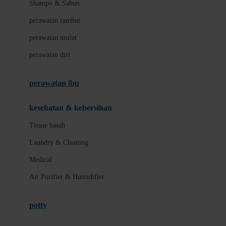
London Taxi
Shampo & Sabun
Love To Dream
perawatan rambut
perawatan mulut
M
perawatan diri
Magformers
Mama's Choice
perawatan ibu
Mamas&Papas
kesehatan & kebersihan
Mamaway
Tissue basah
Maxi Cosi
Laundry & Cleaning
Megabloks
Medical
Micro
Air Purifier & Humidifier
MiDeer
Mimi & Lula
potty
Mini Monkey