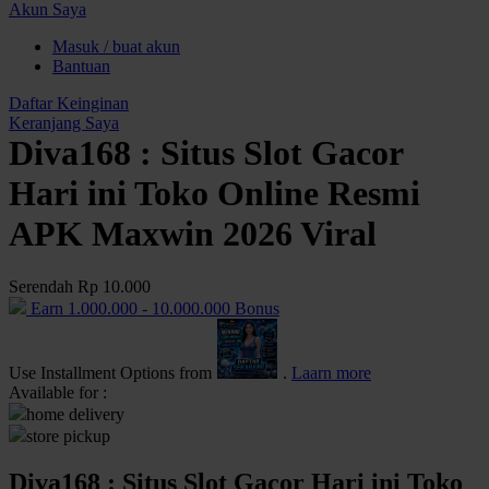
Q
Akun Saya
Masuk / buat akun
QV Baby
Bantuan
R
Daftar Keinginan
Keranjang Saya
Real Shades
Diva168 : Situs Slot Gacor
Red Castle
Hari ini Toko Online Resmi
Ribbon Madness
APK Maxwin 2026 Viral
S
Serendah
Rp 10.000
Sebamed
Earn
1.000.000
-
10.000.000
Bonus
Silver Cross
Simply Idea
Use Installment Options from
.
Laarn more
Available for :
Skip Hop
home delivery
store pickup
Spectra
Diva168 : Situs Slot Gacor Hari ini Toko
Squishmallows