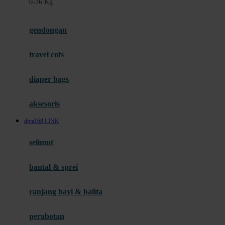
0-36 Kg
Fisher Price
Flipper
gendongan
Friends Of Sally
travel cots
G
diaper bags
Gb
Geko
aksesoris
Graco
diva168 LINK
Gund
selimut
H
bantal & sprei
Habbie
Haenim
ranjang bayi & balita
Happy Horse
perabotan
Happy Tummy