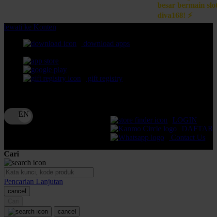
besar bermain slot online no satu di i
Oh Ma Grain
diva168! ⚡
lewati ke Konten
Okiedog
download apps
P
download app from:
Peachy
gift registry
Phil & Ted's
Bahasa
Philips Avent
ID
Pigeon
LOGIN
DAFTAR
Playgro
Contact Us
Poled Global
Cari
Ponycycle
Pencarian Lanjutan
Puma
cancel
Pureats
Cari
cancel