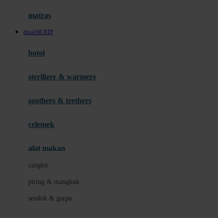
Hauck
matras
Havaianas
diva168 RTP
Hegen
botol
Hot Wheels
sterilizer & warmers
Hybrid
soothers & teethers
I
Inlacta DHA
celemek
Interlac
alat makan
Ivenet
cangkir
J
piring & mangkuk
Jack N Jill
sendok & garpu
Joie