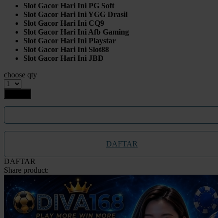
Slot Gacor Hari Ini PG Soft
Slot Gacor Hari Ini YGG Drasil
Slot Gacor Hari Ini CQ9
Slot Gacor Hari Ini Afb Gaming
Slot Gacor Hari Ini Playstar
Slot Gacor Hari Ini Slot88
Slot Gacor Hari Ini JBD
choose qty
LOGIN
DAFTAR
DAFTAR
Share product: