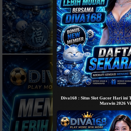
Diva168 : Situs Slot Gacor Hari in
Maxwin 2026 Vi