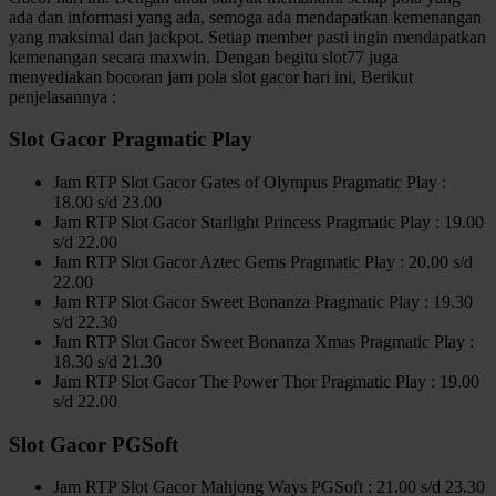
Twistshake
ada dan informasi yang ada, semoga ada mendapatkan kemenangan
yang maksimal dan jackpot. Setiap member pasti ingin mendapatkan
TY Toys
kemenangan secara maxwin. Dengan begitu slot77 juga
menyediakan bocoran jam pola slot gacor hari ini, Berikut
U
penjelasannya :
Slot Gacor Pragmatic Play
V
Jam RTP Slot Gacor Gates of Olympus Pragmatic Play :
18.00 s/d 23.00
Veja
Jam RTP Slot Gacor Starlight Princess Pragmatic Play : 19.00
s/d 22.00
Vitaflow
Jam RTP Slot Gacor Aztec Gems Pragmatic Play : 20.00 s/d
22.00
Vtech
Jam RTP Slot Gacor Sweet Bonanza Pragmatic Play : 19.30
s/d 22.30
W
Jam RTP Slot Gacor Sweet Bonanza Xmas Pragmatic Play :
18.30 s/d 21.30
Waterland
Jam RTP Slot Gacor The Power Thor Pragmatic Play : 19.00
s/d 22.00
Wellness
Slot Gacor PGSoft
X
Jam RTP Slot Gacor Mahjong Ways PGSoft : 21.00 s/d 23.30