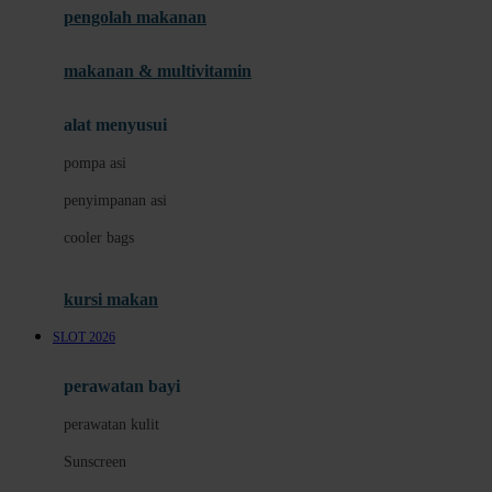
pengolah makanan
Joolz
Jujube
makanan & multivitamin
K
alat menyusui
Kiddycuts
pompa asi
Kumon
penyimpanan asi
L
cooler bags
Leapfrog
kursi makan
Leclerc
SLOT 2026
Lee Vierra
Lillebaby
perawatan bayi
Little Bird Told Me
perawatan kulit
Little Miss Janis
Sunscreen