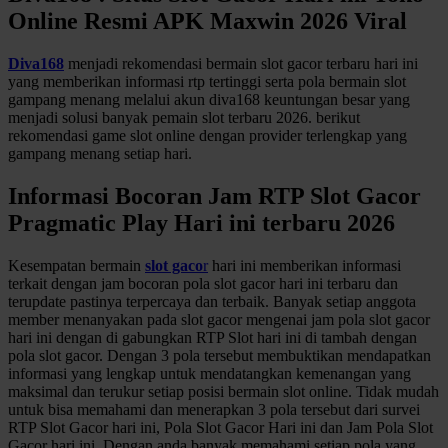
Online Resmi APK Maxwin 2026 Viral
Starbooks
Stick-O
Diva168
menjadi rekomendasi bermain slot gacor terbaru hari ini
yang memberikan informasi rtp tertinggi serta pola bermain slot
Stokke
gampang menang melalui akun diva168 keuntungan besar yang
menjadi solusi banyak pemain slot terbaru 2026. berikut
Sudocrem
rekomendasi game slot online dengan provider terlengkap yang
gampang menang setiap hari.
Sumimo
Informasi Bocoran Jam RTP Slot Gacor
Sunnylife
Pragmatic Play Hari ini terbaru 2026
Sun-Staches
Kesempatan bermain
slot gaco
r
hari ini memberikan informasi
Swimava
terkait dengan jam bocoran pola slot gacor hari ini terbaru dan
terupdate pastinya terpercaya dan terbaik. Banyak setiap anggota
T
member menanyakan pada slot gacor mengenai jam pola slot gacor
hari ini dengan di gabungkan RTP Slot hari ini di tambah dengan
Tommee Tippee
pola slot gacor. Dengan 3 pola tersebut membuktikan mendapatkan
informasi yang lengkap untuk mendatangkan kemenangan yang
Trunki
maksimal dan terukur setiap posisi bermain slot online. Tidak mudah
untuk bisa memahami dan menerapkan 3 pola tersebut dari survei
Tutti Bambini
RTP Slot Gacor hari ini, Pola Slot Gacor Hari ini dan Jam Pola Slot
Gacor hari ini. Dengan anda banyak memahami setiap pola yang