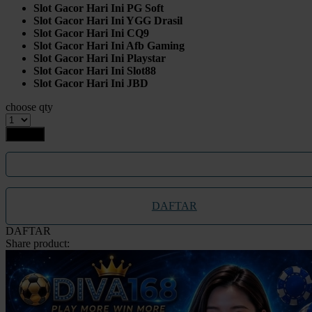
Slot Gacor Hari Ini PG Soft
Slot Gacor Hari Ini YGG Drasil
Slot Gacor Hari Ini CQ9
Slot Gacor Hari Ini Afb Gaming
Slot Gacor Hari Ini Playstar
Slot Gacor Hari Ini Slot88
Slot Gacor Hari Ini JBD
choose qty
LOGIN
DAFTAR
DAFTAR
Share product: