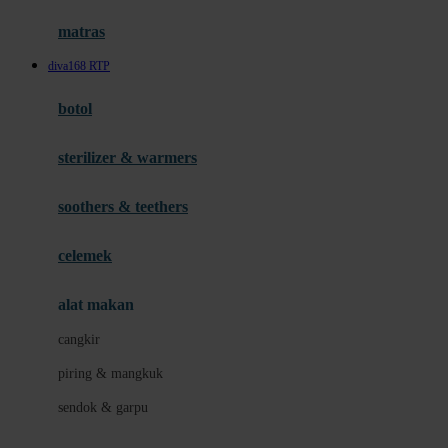
Hauck
matras
Havaianas
diva168 RTP
Hegen
botol
Hot Wheels
sterilizer & warmers
Hybrid
soothers & teethers
I
Inlacta DHA
celemek
Interlac
alat makan
Ivenet
cangkir
J
piring & mangkuk
Jack N Jill
sendok & garpu
Joie