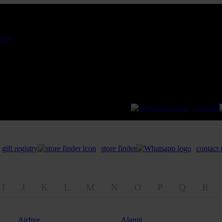
istry
LOGIN
gift registry
store finder
contact 
I
J
K
L
M
N
O
P
Q
R
Airfree
Alamii