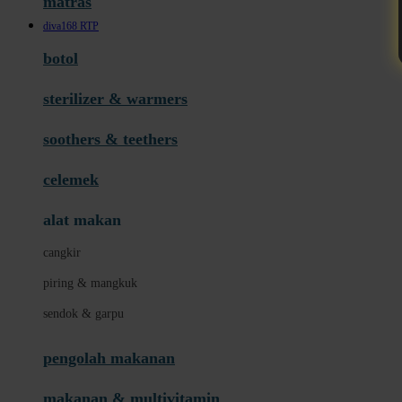
matras
diva168 RTP
botol
sterilizer & warmers
soothers & teethers
celemek
alat makan
cangkir
piring & mangkuk
sendok & garpu
pengolah makanan
makanan & multivitamin