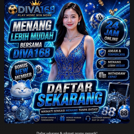
Daftar sekarang & nikmati promo menarik!