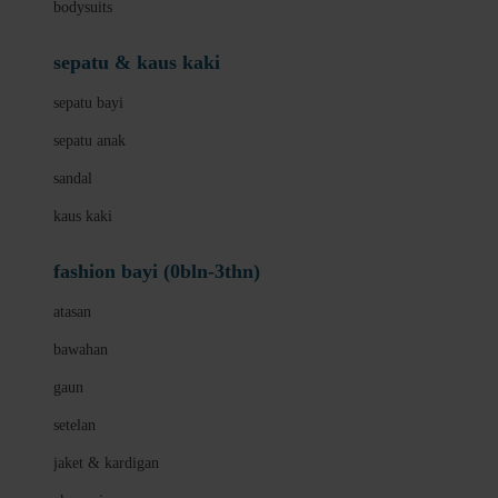
bodysuits
sepatu & kaus kaki
sepatu bayi
sepatu anak
sandal
kaus kaki
fashion bayi (0bln-3thn)
atasan
bawahan
gaun
setelan
jaket & kardigan