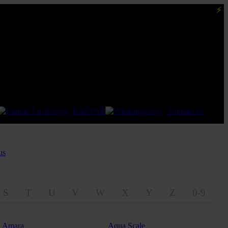
⚡ Pemberitahuan: Kesempatan b
DAFTAR
Contact Us
us
S
T
U
V
W
X
Y
Z
0-9
Amara
Aqua Scale