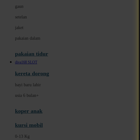
gaun
setelan
jaket
pakaian dalam
pakaian tidur
diva168 SLOT
kereta dorong
bayi baru lahir
usia 6 bulan+
koper anak
kursi mobil
0-13 Kg