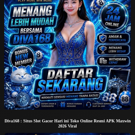
Diva168 : Situs Slot Gacor Hari ini Toko Online Resmi APK Maxwin
2026 Viral