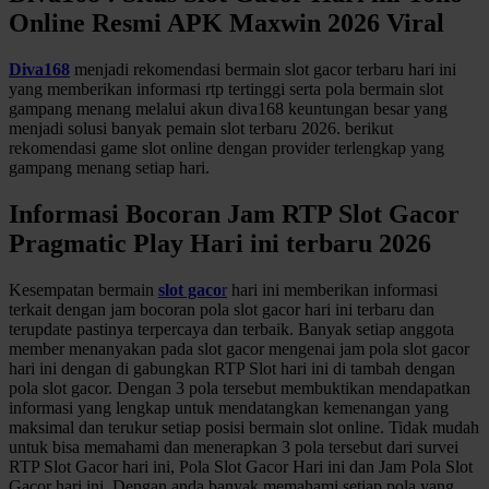
Online Resmi APK Maxwin 2026 Viral
Starbooks
Stick-O
Diva168
menjadi rekomendasi bermain slot gacor terbaru hari ini
yang memberikan informasi rtp tertinggi serta pola bermain slot
Stokke
gampang menang melalui akun diva168 keuntungan besar yang
menjadi solusi banyak pemain slot terbaru 2026. berikut
Sudocrem
rekomendasi game slot online dengan provider terlengkap yang
gampang menang setiap hari.
Sumimo
Informasi Bocoran Jam RTP Slot Gacor
Sunnylife
Pragmatic Play Hari ini terbaru 2026
Sun-Staches
Kesempatan bermain
slot gaco
r
hari ini memberikan informasi
Swimava
terkait dengan jam bocoran pola slot gacor hari ini terbaru dan
terupdate pastinya terpercaya dan terbaik. Banyak setiap anggota
T
member menanyakan pada slot gacor mengenai jam pola slot gacor
hari ini dengan di gabungkan RTP Slot hari ini di tambah dengan
Tommee Tippee
pola slot gacor. Dengan 3 pola tersebut membuktikan mendapatkan
informasi yang lengkap untuk mendatangkan kemenangan yang
Trunki
maksimal dan terukur setiap posisi bermain slot online. Tidak mudah
untuk bisa memahami dan menerapkan 3 pola tersebut dari survei
Tutti Bambini
RTP Slot Gacor hari ini, Pola Slot Gacor Hari ini dan Jam Pola Slot
Gacor hari ini. Dengan anda banyak memahami setiap pola yang