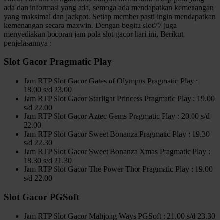
Twistshake
ada dan informasi yang ada, semoga ada mendapatkan kemenangan
yang maksimal dan jackpot. Setiap member pasti ingin mendapatkan
TY Toys
kemenangan secara maxwin. Dengan begitu slot77 juga
menyediakan bocoran jam pola slot gacor hari ini, Berikut
U
penjelasannya :
Slot Gacor Pragmatic Play
V
Jam RTP Slot Gacor Gates of Olympus Pragmatic Play :
18.00 s/d 23.00
Veja
Jam RTP Slot Gacor Starlight Princess Pragmatic Play : 19.00
s/d 22.00
Vitaflow
Jam RTP Slot Gacor Aztec Gems Pragmatic Play : 20.00 s/d
22.00
Vtech
Jam RTP Slot Gacor Sweet Bonanza Pragmatic Play : 19.30
s/d 22.30
W
Jam RTP Slot Gacor Sweet Bonanza Xmas Pragmatic Play :
18.30 s/d 21.30
Waterland
Jam RTP Slot Gacor The Power Thor Pragmatic Play : 19.00
s/d 22.00
Wellness
Slot Gacor PGSoft
X
Jam RTP Slot Gacor Mahjong Ways PGSoft : 21.00 s/d 23.30