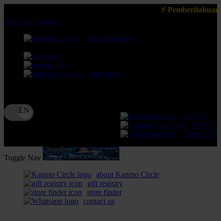
⚡ Pemberitahuan: Kesempatan besar b
lewati ke Konten
download apps
download app from:
gift registry
Bahasa
ID
LOGIN
DAFTA
Contact Us
Toggle Nav
about Kanmo Circle
gift registry
store finder
contact us