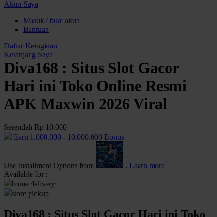
Q
Akun Saya
Masuk / buat akun
QV Baby
Bantuan
R
Daftar Keinginan
Keranjang Saya
Real Shades
Diva168 : Situs Slot Gacor
Red Castle
Hari ini Toko Online Resmi
Ribbon Madness
APK Maxwin 2026 Viral
S
Serendah
Rp 10.000
Sebamed
Earn
1.000.000
-
10.000.000
Bonus
Silver Cross
Simply Idea
Use Installment Options from
.
Laarn more
Available for :
Skip Hop
home delivery
store pickup
Spectra
Diva168 : Situs Slot Gacor Hari ini Toko
Squishmallows