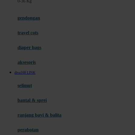
0-36 Kg
Fisher Price
Flipper
gendongan
Friends Of Sally
travel cots
G
diaper bags
Gb
Geko
aksesoris
Graco
diva168 LINK
Gund
selimut
H
bantal & sprei
Habbie
Haenim
ranjang bayi & balita
Happy Horse
perabotan
Happy Tummy