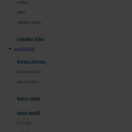
setelan
Docare
jaket
Doona
pakaian dalam
Down To Earth
Drew
pakaian tidur
Dr. Brown's
diva168 SLOT
E
kereta dorong
ELC
bayi baru lahir
Ergobaby
usia 6 bulan+
Expert Care
koper anak
Ezyroller
kursi mobil
F
0-13 Kg
Felt So Sweet