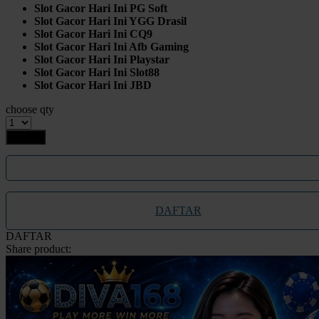
Slot Gacor Hari Ini PG Soft
Slot Gacor Hari Ini YGG Drasil
Slot Gacor Hari Ini CQ9
Slot Gacor Hari Ini Afb Gaming
Slot Gacor Hari Ini Playstar
Slot Gacor Hari Ini Slot88
Slot Gacor Hari Ini JBD
choose qty
LOGIN
DAFTAR
DAFTAR
Share product: