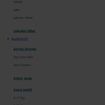
setelan
Docare
jaket
Doona
pakaian dalam
Down To Earth
Drew
pakaian tidur
Dr. Brown's
diva168 SLOT
E
kereta dorong
ELC
bayi baru lahir
Ergobaby
usia 6 bulan+
Expert Care
koper anak
Ezyroller
kursi mobil
F
0-13 Kg
Felt So Sweet