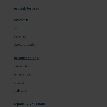
Azetabio
produk terbaru
B
aksesoris
Baabaasheepz
tas
Babiators
kacamata
Baby Dove
aksesoris rambut
Baby Jogger
Baby Rovega
kebutuhan bayi
Babybee
pakaian tidur
Banana Boat
set & terusan
Banz
piyama
Barbie
bodysuits
Beaba
Beauty Barn
sepatu & kaus kaki