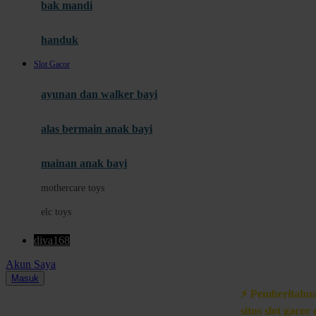
Moby
bak mandi
Momami
handuk
Mothercare
Slot Gacor
Mustela
ayunan dan walker bayi
My Buddy Tag
My K
alas bermain anak bayi
N
mainan anak bayi
Naif
mothercare toys
Nike
elc toys
Nordic Natural
diva168
Nuby
Akun Saya
Nuna
Masuk
⚡ Pemberitahuan: Jadilah pemain 
O
situs slot gacor dengan berbgai 