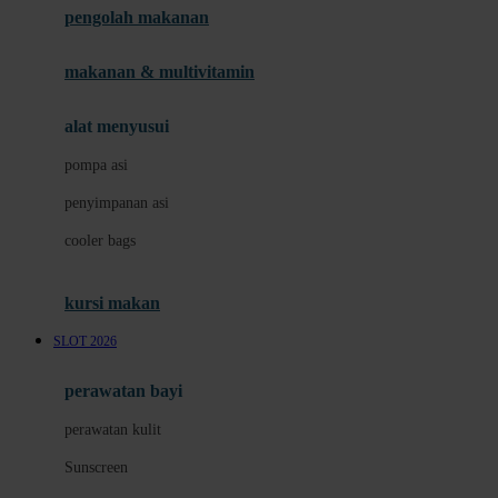
pengolah makanan
Joolz
Jujube
makanan & multivitamin
K
alat menyusui
Kiddycuts
pompa asi
Kumon
penyimpanan asi
L
cooler bags
Leapfrog
kursi makan
Leclerc
SLOT 2026
Lee Vierra
Lillebaby
perawatan bayi
Little Bird Told Me
perawatan kulit
Little Miss Janis
Sunscreen