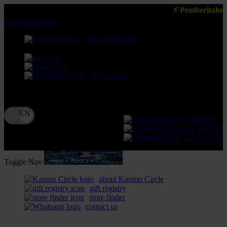
⚡ Pemberitahuan: Kesempatan besar
lewati ke Konten
download apps
download app from:
gift registry
Bahasa
ID
LOGIN
DAFTA
Contact Us
Toggle Nav
about Kanmo Circle
gift registry
store finder
contact us