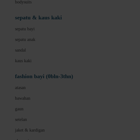
bodysuits
sepatu & kaus kaki
sepatu bayi
sepatu anak
sandal
kaus kaki
fashion bayi (0bln-3thn)
atasan
bawahan
gaun
setelan
jaket & kardigan