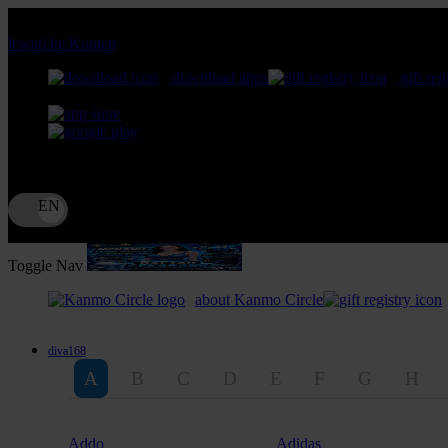
lewati ke Konten
download apps
gift reg
download app from:
Bahasa
ID
Toggle Nav
about Kanmo Circle
diva168
A
B
C
D
E
F
G
H
Addo
Adidas