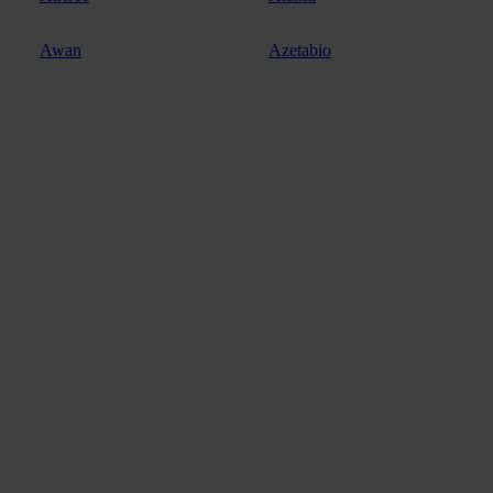
Awan
Azetabio