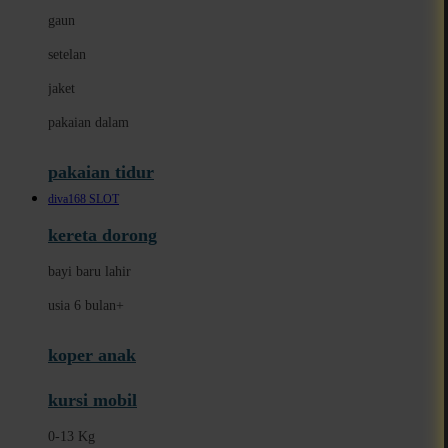
gaun
setelan
jaket
pakaian dalam
pakaian tidur
diva168 SLOT
kereta dorong
bayi baru lahir
usia 6 bulan+
koper anak
kursi mobil
0-13 Kg