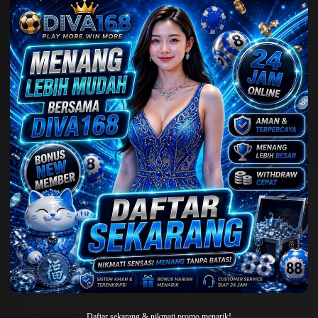
Daftar sekarang & nikmati promo menarik!