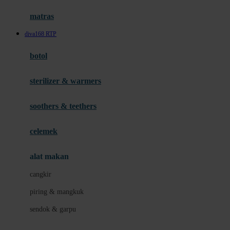
Hauck
matras
Havaianas
diva168 RTP
Hegen
botol
Hot Wheels
sterilizer & warmers
Hybrid
soothers & teethers
I
Inlacta DHA
celemek
Interlac
alat makan
Ivenet
cangkir
J
piring & mangkuk
Jack N Jill
sendok & garpu
Joie