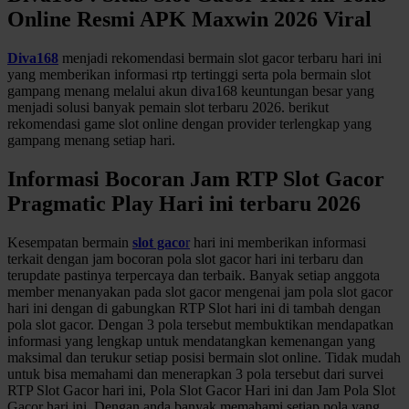
Online Resmi APK Maxwin 2026 Viral
Starbooks
Stick-O
Diva168
menjadi rekomendasi bermain slot gacor terbaru hari ini
yang memberikan informasi rtp tertinggi serta pola bermain slot
Stokke
gampang menang melalui akun diva168 keuntungan besar yang
menjadi solusi banyak pemain slot terbaru 2026. berikut
Sudocrem
rekomendasi game slot online dengan provider terlengkap yang
gampang menang setiap hari.
Sumimo
Informasi Bocoran Jam RTP Slot Gacor
Sunnylife
Pragmatic Play Hari ini terbaru 2026
Sun-Staches
Kesempatan bermain
slot gaco
r
hari ini memberikan informasi
Swimava
terkait dengan jam bocoran pola slot gacor hari ini terbaru dan
terupdate pastinya terpercaya dan terbaik. Banyak setiap anggota
T
member menanyakan pada slot gacor mengenai jam pola slot gacor
hari ini dengan di gabungkan RTP Slot hari ini di tambah dengan
Tommee Tippee
pola slot gacor. Dengan 3 pola tersebut membuktikan mendapatkan
informasi yang lengkap untuk mendatangkan kemenangan yang
Trunki
maksimal dan terukur setiap posisi bermain slot online. Tidak mudah
untuk bisa memahami dan menerapkan 3 pola tersebut dari survei
Tutti Bambini
RTP Slot Gacor hari ini, Pola Slot Gacor Hari ini dan Jam Pola Slot
Gacor hari ini. Dengan anda banyak memahami setiap pola yang