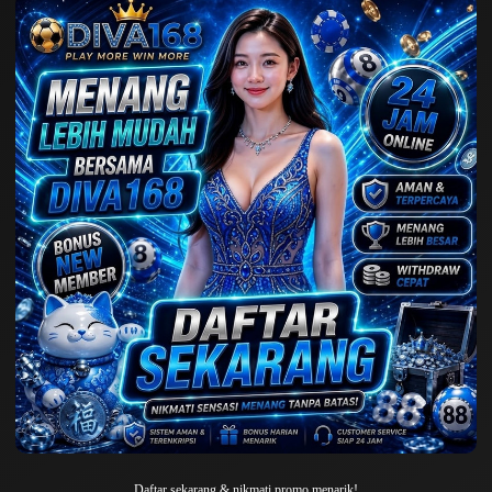
Daftar sekarang & nikmati promo menarik!