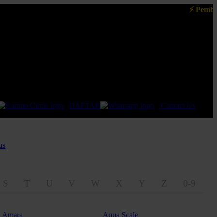
⚡ Pemberitahuan: Kesempatan besar 
DAFTAR
Contact Us
us
S
T
U
V
W
X
Y
Z
0-9
Amara
Aqua Scale