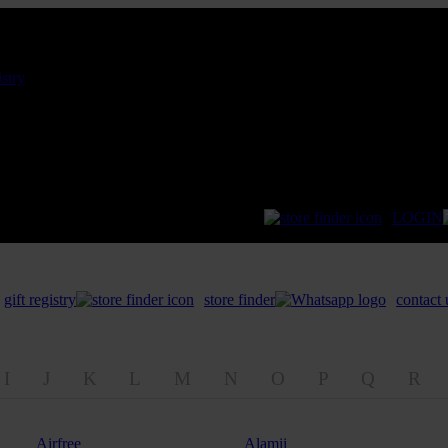
istry
LOGIN
gift registry
store finder
contact 
I
J
K
L
M
N
O
P
Q
R
Airfree
Alamii