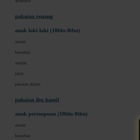
aksesoris
pakaian renang
anak laki-laki (18bln-8thn)
atasan
bawahan
setelan
jaket
pakaian dalam
pakaian ibu hamil
anak perempuan (18bln-8thn)
atasan
bawahan