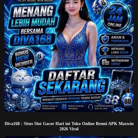
Diva168 : Situs Slot Gacor Hari ini Toko Online Resmi APK Maxwin
2026 Viral