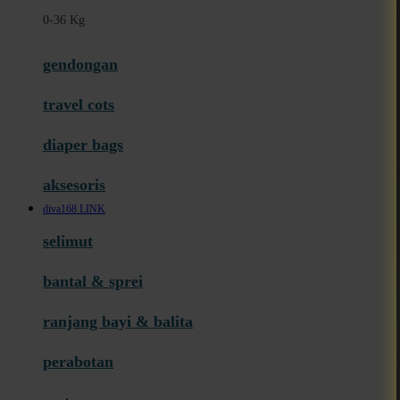
0-36 Kg
gendongan
travel cots
diaper bags
aksesoris
diva168 LINK
selimut
bantal & sprei
ranjang bayi & balita
perabotan