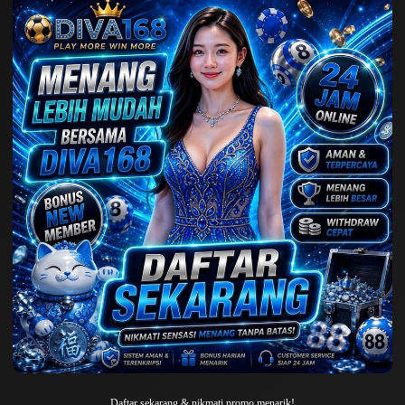
Daftar sekarang & nikmati promo menarik!