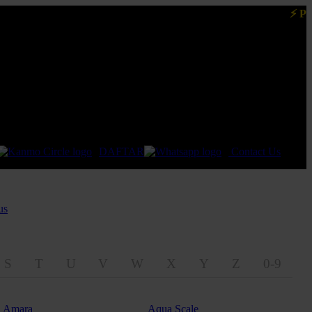
⚡ Pemberitahuan: Kesempatan besa
DAFTAR
Contact Us
us
S
T
U
V
W
X
Y
Z
0-9
Amara
Aqua Scale