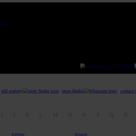
istry
LOGIN
gift registry
store finder
contact 
I
J
K
L
M
N
O
P
Q
R
Airfree
Alamii