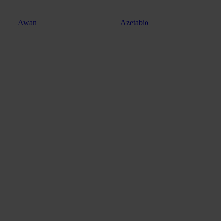
Awan
Azetabio