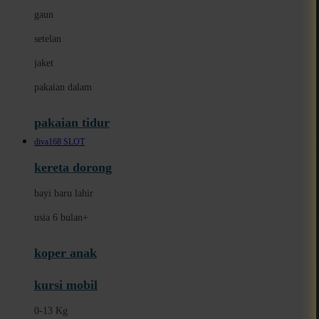
gaun
setelan
jaket
pakaian dalam
pakaian tidur
diva168 SLOT
kereta dorong
bayi baru lahir
usia 6 bulan+
koper anak
kursi mobil
0-13 Kg