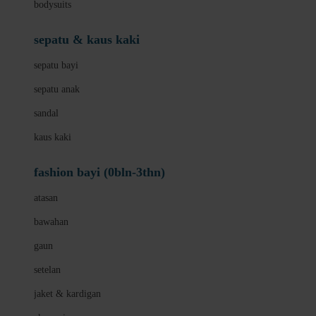
bodysuits
sepatu & kaus kaki
sepatu bayi
sepatu anak
sandal
kaus kaki
fashion bayi (0bln-3thn)
atasan
bawahan
gaun
setelan
jaket & kardigan